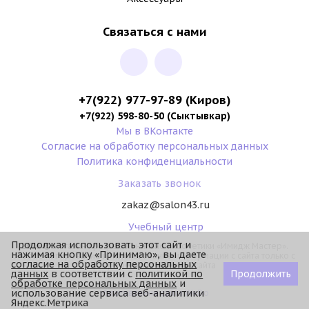
Связаться с нами
+7(922) 977-97-89
(Киров)
+7(922) 598-80-50 (Сыктывкар)
Мы в ВКонтакте
Согласие на обработку персональных данных
Политика конфиденциальности
Заказать звонок
zakaz@salon43.ru
Учебный центр
Продолжая использовать этот сайт и
2026 ©
Магазин профессиональной косметики «Имидж Мастер».
нажимая кнопку «Принимаю», вы даете
Любое копирование и использование информации с сайта только с
согласие на обработку персональных
разрешения владельца сайта
данных
в соответствии с
политикой по
Продолжить
обработке персональных данных
и
использование сервиса веб-аналитики
Изготовление сайта WeDo
Яндекс.Метрика