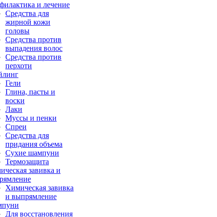
филактика и лечение
Средства для
жирной кожи
головы
Средства против
выпадения волос
Средства против
перхоти
йлинг
Гели
Глина, пасты и
воски
Лаки
Муссы и пенки
Спреи
Средства для
придания объема
Сухие шампуни
Термозащита
ическая завивка и
рямление
Химическая завивка
и выпрямление
мпуни
Для восстановления