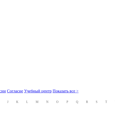
сии
Согласие
Учебный центр
Показать все >
J
K
L
M
N
O
P
Q
R
S
T