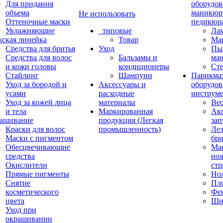
Для придания
оборудов
объема
маникюр
Не использовать
Оттеночные маски
педикюр
Увлажняющие
_типовые
Ла
ская линейка
Товар
Ма
Средства для бритья
Уход
Пы
Средства для волос
Бальзамы и
ма
и кожи головы
кондиционеры
Ст
Стайлинг
Шампуни
Парикма
Уход за бородой и
Аксессуары и
оборудов
усами
расходные
инструм
Уход за кожей лица
материалы
Ве
и тела
Маркированная
Акс
ашивание
продукция (Легкая
зап
Краски для волос
промышленность)
Лез
Маски с пигментом
бр
Обесцвечивающие
Ма
средства
нож
Окислители
ст
Прямые пигменты
Но
Снятие
Пл
косметического
Фе
цвета
Щи
Уход при
окрашивании