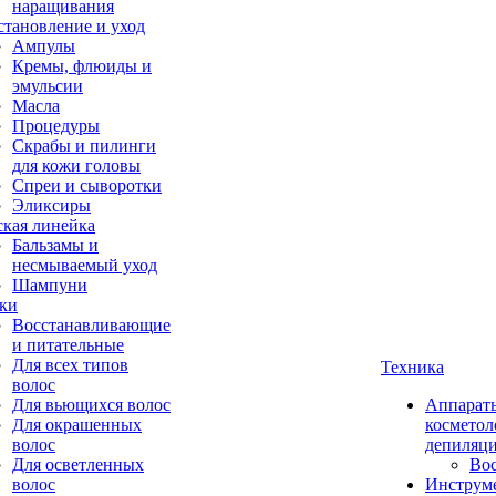
наращивания
становление и уход
Ампулы
Кремы, флюиды и
эмульсии
Масла
Процедуры
Скрабы и пилинги
для кожи головы
Спреи и сыворотки
Эликсиры
ская линейка
Бальзамы и
несмываемый уход
Шампуни
ки
Восстанавливающие
и питательные
Для всех типов
Техника
волос
Для вьющихся волос
Аппарат
Для окрашенных
косметол
волос
депиляц
Для осветленных
Во
волос
Инструм