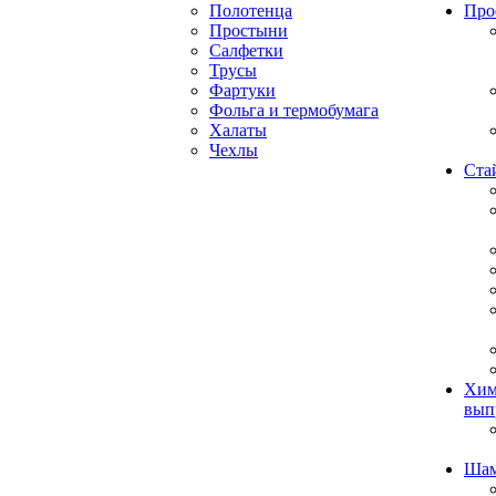
Полотенца
Про
Простыни
Салфетки
Трусы
Фартуки
Фольга и термобумага
Халаты
Чехлы
Ста
Хим
вып
Ша