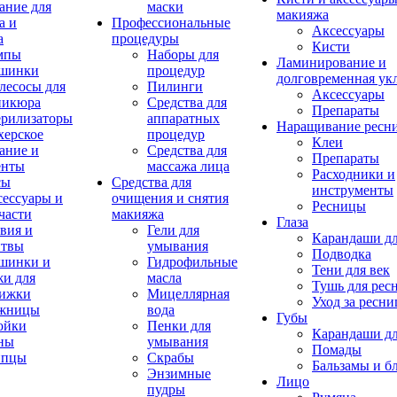
ание для
маски
макияжа
а и
Профессиональные
Аксессуары
а
процедуры
Кисти
мпы
Наборы для
Ламинирование и
шинки
процедур
долговременная ук
лесосы для
Пилинги
Аксессуары
никюра
Средства для
Препараты
ерилизаторы
аппаратных
Наращивание ресн
херское
процедур
Клеи
ание и
Средства для
Препараты
енты
массажа лица
Расходники и
сы
Средства для
инструменты
ессуары и
очищения и снятия
Ресницы
части
макияжа
Глаза
вия и
Гели для
Карандаши дл
итвы
умывания
Подводка
шинки и
Гидрофильные
Тени для век
и для
масла
Тушь для рес
рижки
Мицеллярная
Уход за ресн
жницы
вода
Губы
ойки
Пенки для
Карандаши дл
ны
умывания
Помады
пцы
Скрабы
Бальзамы и б
Энзимные
Лицо
пудры