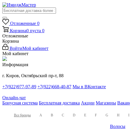
Отложенные
0
Корзина
0
пуста
0
Отложенные
Корзина
Войти
Мой кабинет
Мой кабинет
Информация
г. Киров, Октябрьский пр-т, 88
+7(922)977-97-89
+7(922)668-40-87
Мы в ВКонтакте
Онлайн-чат
Бонусная система
Бесплатная доставка
Акции
Магазины
Вакан
Все бренды
A
B
C
D
E
F
G
H
I
Волосы