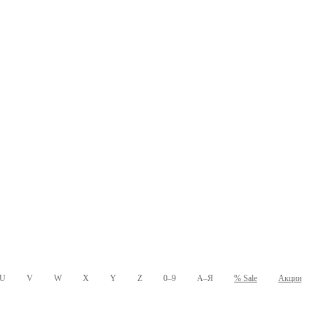
U
V
W
X
Y
Z
0–9
А–Я
% Sale
Акции