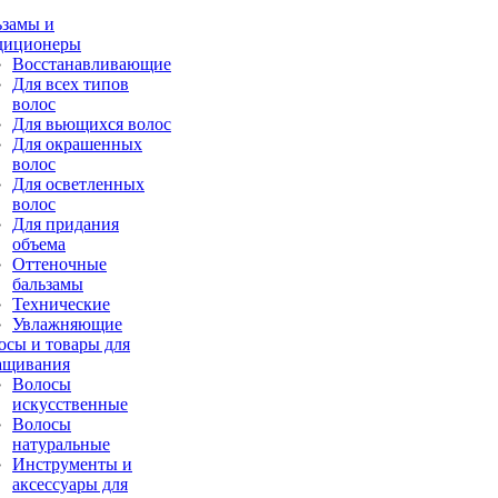
ьзамы и
диционеры
Восстанавливающие
Для всех типов
волос
Для вьющихся волос
Для окрашенных
волос
Для осветленных
волос
Для придания
объема
Оттеночные
бальзамы
Технические
Увлажняющие
осы и товары для
ащивания
Волосы
искусственные
Волосы
натуральные
Инструменты и
аксессуары для