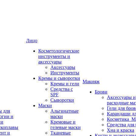
Лицо
Косметологические
инструменты и
аксессуары
Аксессуары
Инструменты
Кремы и сыворотки
Макияж
Кремы и гели
Средства с
Брови
SPF
Аксессуары и
Сыворотки
расходные ма
Маски
Гели для бро
ы для
Альгинатные
Карандаши дл
огии и
маски
Косметика_М
ии
Кремовые и
Средства для
скоплавы
гелевые маски
Хна и краска
ент и
Тканевые
Кисти и аксессуары