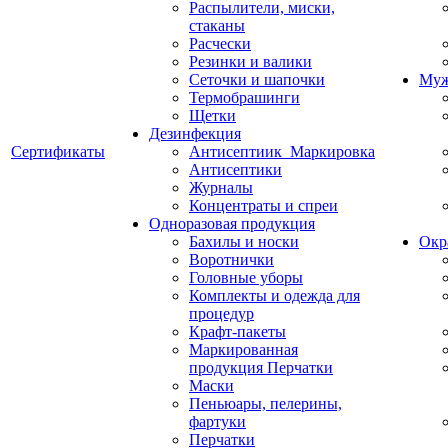
Распылители, миски,
стаканы
Расчески
Резинки и валики
Сеточки и шапочки
Муж
Термобрашинги
Щетки
Дезинфекция
Сертификаты
Антисептиик_Маркировка
Антисептики
Журналы
Концентраты и спреи
Одноразовая продукция
Бахилы и носки
Окр
Воротнички
Головные уборы
Комплекты и одежда для
процедур
Крафт-пакеты
Маркированная
продукция Перчатки
Маски
Пеньюары, пелерины,
фартуки
Перчатки