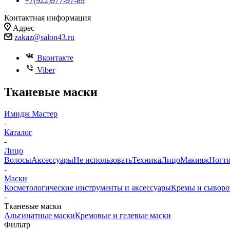
+7(922)977-97-89
Контактная информация
Адрес
zakaz@salon43.ru
Вконтакте
Viber
Тканевые маски
Имидж Мастер
-
Каталог
-
Лицо
Волосы
Аксессуары
Не использовать
Техника
Лицо
Макияж
Ногт
-
Маски
Косметологические инструменты и аксессуары
Кремы и сыворо
-
Тканевые маски
Альгинатные маски
Кремовые и гелевые маски
Фильтр