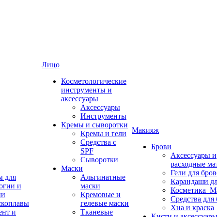
Лицо
Косметологические
инструменты и
аксессуары
Аксессуары
Инструменты
Кремы и сыворотки
Макияж
Кремы и гели
Средства с
Брови
SPF
Аксессуары и
Сыворотки
расходные ма
Маски
Гели для бро
ы для
Альгинатные
Карандаши дл
огии и
маски
Косметика_М
ии
Кремовые и
Средства для
скоплавы
гелевые маски
Хна и краска
ент и
Тканевые
Кисти и аксессуары