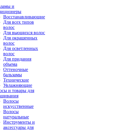
ьзамы и
диционеры
Восстанавливающие
Для всех типов
волос
Для вьющихся волос
Для окрашенных
волос
Для осветленных
волос
Для придания
объема
Оттеночные
бальзамы
Технические
Увлажняющие
осы и товары для
ащивания
Волосы
искусственные
Волосы
натуральные
Инструменты и
аксессуары для