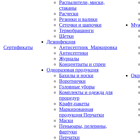
Распылители, миски,
стаканы
Расчески
Резинки и валики
Сеточки и шапочки
Муж
Термобрашинги
Щетки
Дезинфекция
Сертификаты
Антисептиик_Маркировка
Антисептики
Журналы
Концентраты и спреи
Одноразовая продукция
Бахилы и носки
Окр
Воротнички
Головные уборы
Комплекты и одежда для
процедур
Крафт-пакеты
Маркированная
продукция Перчатки
Маски
Пеньюары, пелерины,
фартуки
Перчатки