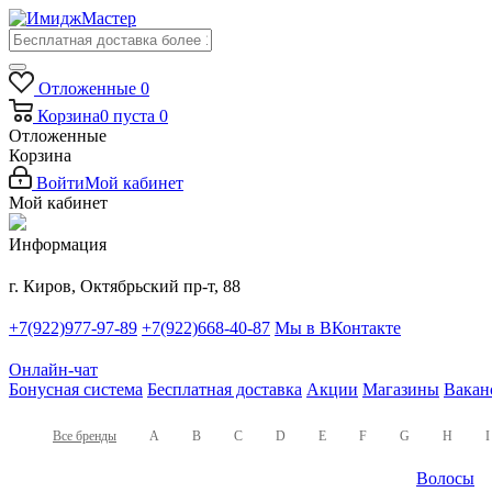
Отложенные
0
Корзина
0
пуста
0
Отложенные
Корзина
Войти
Мой кабинет
Мой кабинет
Информация
г. Киров, Октябрьский пр-т, 88
+7(922)977-97-89
+7(922)668-40-87
Мы в ВКонтакте
Онлайн-чат
Бонусная система
Бесплатная доставка
Акции
Магазины
Вакан
Все бренды
A
B
C
D
E
F
G
H
I
Волосы