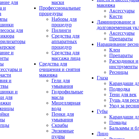
ание для
маски
макияжа
а и
Профессиональные
Аксессуары
а
процедуры
Кисти
мпы
Наборы для
Ламинирование и
шинки
процедур
долговременная ук
лесосы для
Пилинги
Аксессуары
никюра
Средства для
Препараты
ерилизаторы
аппаратных
Наращивание ресн
херское
процедур
Клеи
ание и
Средства для
Препараты
енты
массажа лица
Расходники и
сы
Средства для
инструменты
ессуары и
очищения и снятия
Ресницы
части
макияжа
Глаза
вия и
Гели для
Карандаши дл
итвы
умывания
Подводка
шинки и
Гидрофильные
Тени для век
и для
масла
Тушь для рес
рижки
Мицеллярная
Уход за ресн
жницы
вода
Губы
ойки
Пенки для
Карандаши дл
ны
умывания
Помады
пцы
Скрабы
Бальзамы и б
Энзимные
Лицо
пудры