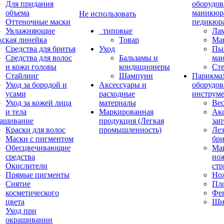
Для придания
оборудов
объема
маникюр
Не использовать
Оттеночные маски
педикюр
Увлажняющие
_типовые
Ла
ская линейка
Товар
Ма
Средства для бритья
Уход
Пы
Средства для волос
Бальзамы и
ма
и кожи головы
кондиционеры
Ст
Стайлинг
Шампуни
Парикма
Уход за бородой и
Аксессуары и
оборудов
усами
расходные
инструм
Уход за кожей лица
материалы
Ве
и тела
Маркированная
Акс
ашивание
продукция (Легкая
зап
Краски для волос
промышленность)
Лез
Маски с пигментом
бр
Обесцвечивающие
Ма
средства
нож
Окислители
ст
Прямые пигменты
Но
Снятие
Пл
косметического
Фе
цвета
Щи
Уход при
окрашивании