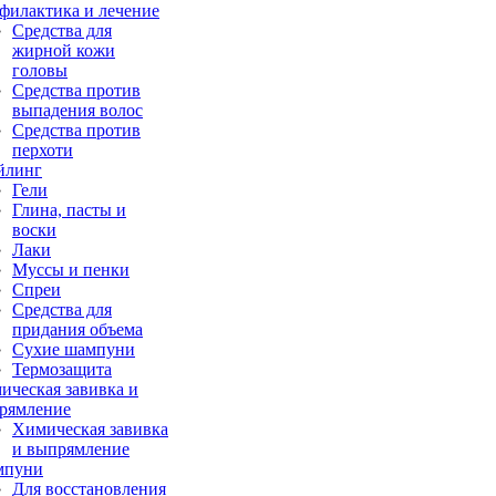
филактика и лечение
Средства для
жирной кожи
головы
Средства против
выпадения волос
Средства против
перхоти
йлинг
Гели
Глина, пасты и
воски
Лаки
Муссы и пенки
Спреи
Средства для
придания объема
Сухие шампуни
Термозащита
ическая завивка и
рямление
Химическая завивка
и выпрямление
мпуни
Для восстановления