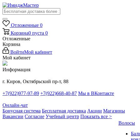
Отложенные
0
Корзина
0
пуста
0
Отложенные
Корзина
Войти
Мой кабинет
Мой кабинет
Информация
г. Киров, Октябрьский пр-т, 88
+7(922)977-97-89
+7(922)668-40-87
Мы в ВКонтакте
Онлайн-чат
Бонусная система
Бесплатная доставка
Акции
Магазины
Вакансии
Согласие
Учебный центр
Показать все >
Волосы
Бал
кон