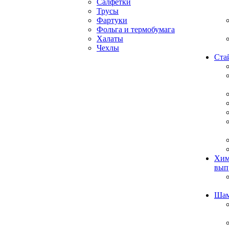
Салфетки
Трусы
Фартуки
Фольга и термобумага
Халаты
Чехлы
Ста
Хим
вып
Ша