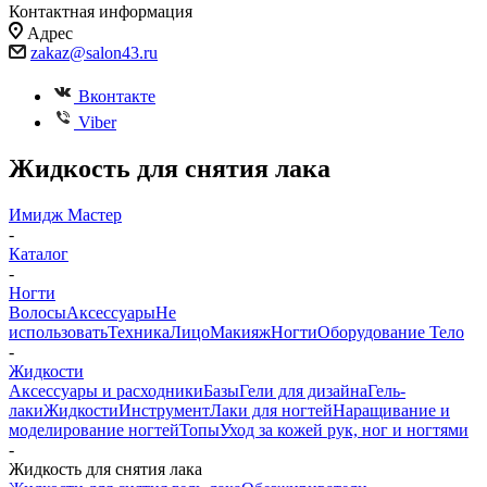
Контактная информация
Адрес
zakaz@salon43.ru
Вконтакте
Viber
Жидкость для снятия лака
Имидж Мастер
-
Каталог
-
Ногти
Волосы
Аксессуары
Не
использовать
Техника
Лицо
Макияж
Ногти
Оборудование
Тело
-
Жидкости
Аксессуары и расходники
Базы
Гели для дизайна
Гель-
лаки
Жидкости
Инструмент
Лаки для ногтей
Наращивание и
моделирование ногтей
Топы
Уход за кожей рук, ног и ногтями
-
Жидкость для снятия лака