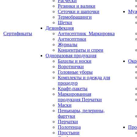
Расчески
Резинки и валики
Сеточки и шапочки
Муж
Термобрашинги
Щетки
Дезинфекция
Сертификаты
Антисептиик_Маркировка
Антисептики
Журналы
Концентраты и спреи
Одноразовая продукция
Бахилы и носки
Окр
Воротнички
Головные уборы
Комплекты и одежда для
процедур
Крафт-пакеты
Маркированная
продукция Перчатки
Маски
Пеньюары, пелерины,
фартуки
Перчатки
Полотенца
Про
Простыни