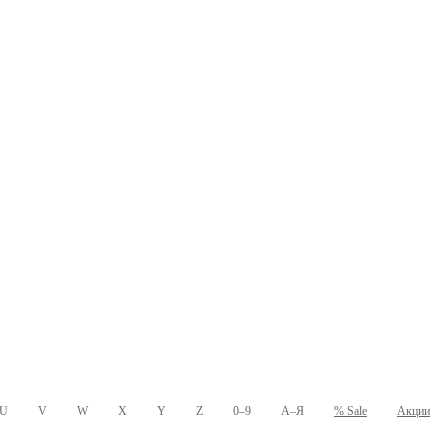
U
V
W
X
Y
Z
0–9
А–Я
% Sale
Акции