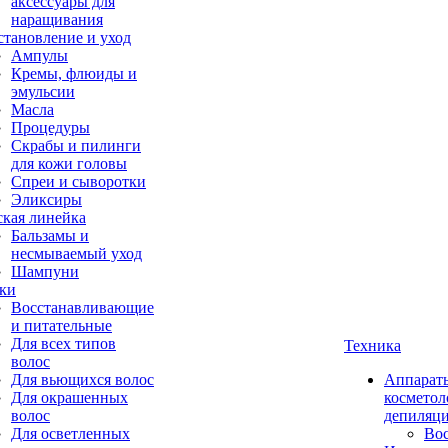
аксессуары для
наращивания
становление и уход
Ампулы
Кремы, флюиды и
эмульсии
Масла
Процедуры
Скрабы и пилинги
для кожи головы
Спреи и сыворотки
Эликсиры
ская линейка
Бальзамы и
несмываемый уход
Шампуни
ки
Восстанавливающие
и питательные
Для всех типов
Техника
волос
Для вьющихся волос
Аппарат
Для окрашенных
косметол
волос
депиляц
Для осветленных
Во