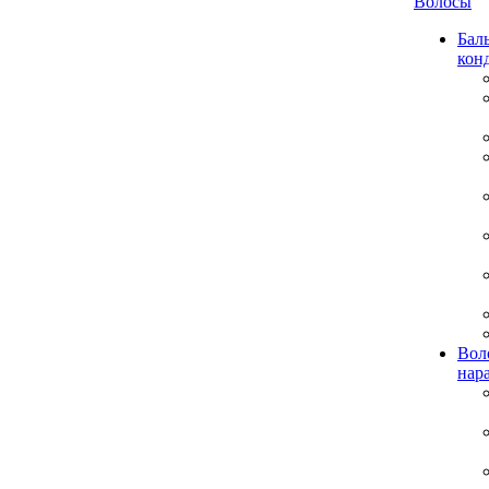
Волосы
Бал
кон
Вол
нар