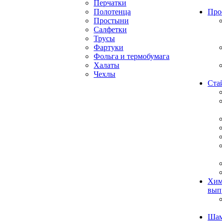
Перчатки
Полотенца
Про
Простыни
Салфетки
Трусы
Фартуки
Фольга и термобумага
Халаты
Чехлы
Ста
Хим
вып
Ша