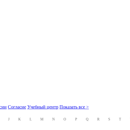
сии
Согласие
Учебный центр
Показать все >
J
K
L
M
N
O
P
Q
R
S
T