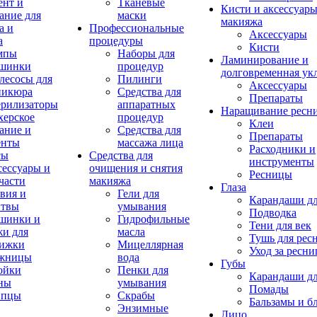
ент и
Тканевые
Кисти и аксессуары
ание для
маски
макияжа
а и
Профессиональные
Аксессуары
а
процедуры
Кисти
мпы
Наборы для
Ламинирование и
шинки
процедур
долговременная ук
лесосы для
Пилинги
Аксессуары
никюра
Средства для
Препараты
ерилизаторы
аппаратных
Наращивание ресн
херское
процедур
Клеи
ание и
Средства для
Препараты
енты
массажа лица
Расходники и
сы
Средства для
инструменты
ессуары и
очищения и снятия
Ресницы
части
макияжа
Глаза
вия и
Гели для
Карандаши дл
итвы
умывания
Подводка
шинки и
Гидрофильные
Тени для век
и для
масла
Тушь для рес
рижки
Мицеллярная
Уход за ресн
жницы
вода
Губы
ойки
Пенки для
Карандаши дл
ны
умывания
Помады
пцы
Скрабы
Бальзамы и б
Энзимные
Лицо