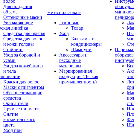
волос
Инструм
Для придания
оборудов
объема
маникюр
Не использовать
Оттеночные маски
педикюр
Увлажняющие
_типовые
Ла
ская линейка
Товар
Ма
Средства для бритья
Уход
Пы
Средства для волос
Бальзамы и
ма
и кожи головы
кондиционеры
Ст
Стайлинг
Шампуни
Парикма
Уход за бородой и
Аксессуары и
оборудов
усами
расходные
инструм
Уход за кожей лица
материалы
Ве
и тела
Маркированная
Акс
ашивание
продукция (Легкая
зап
Краски для волос
промышленность)
Лез
Маски с пигментом
бр
Обесцвечивающие
Ма
средства
нож
Окислители
ст
Прямые пигменты
Но
Снятие
Пл
косметического
Фе
цвета
Щи
Уход при