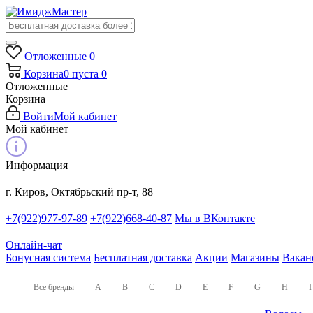
Отложенные
0
Корзина
0
пуста
0
Отложенные
Корзина
Войти
Мой кабинет
Мой кабинет
Информация
г. Киров, Октябрьский пр-т, 88
+7(922)977-97-89
+7(922)668-40-87
Мы в ВКонтакте
Онлайн-чат
Бонусная система
Бесплатная доставка
Акции
Магазины
Вакан
Все бренды
A
B
C
D
E
F
G
H
I