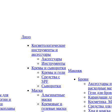
Лицо
Косметологические
инструменты и
аксессуары
Аксессуары
Инструменты
Кремы и сыворотки
Макияж
Кремы и гели
Средства с
Брови
SPF
Аксессуары и
Сыворотки
расходные ма
Маски
Гели для бро
ы для
Альгинатные
Карандаши дл
огии и
маски
Косметика_М
ии
Кремовые и
Средства для
скоплавы
гелевые маски
Хна и краска