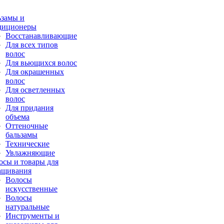
ьзамы и
диционеры
Восстанавливающие
Для всех типов
волос
Для вьющихся волос
Для окрашенных
волос
Для осветленных
волос
Для придания
объема
Оттеночные
бальзамы
Технические
Увлажняющие
осы и товары для
ащивания
Волосы
искусственные
Волосы
натуральные
Инструменты и