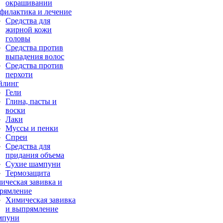
окрашивании
филактика и лечение
Средства для
жирной кожи
головы
Средства против
выпадения волос
Средства против
перхоти
йлинг
Гели
Глина, пасты и
воски
Лаки
Муссы и пенки
Спреи
Средства для
придания объема
Сухие шампуни
Термозащита
ическая завивка и
рямление
Химическая завивка
и выпрямление
мпуни