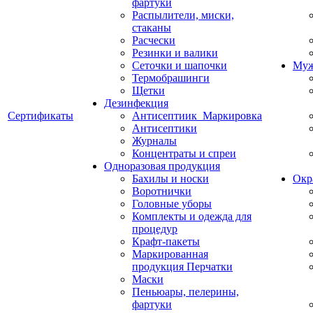
фартуки
Распылители, миски,
стаканы
Расчески
Резинки и валики
Сеточки и шапочки
Муж
Термобрашинги
Щетки
Дезинфекция
Сертификаты
Антисептиик_Маркировка
Антисептики
Журналы
Концентраты и спреи
Одноразовая продукция
Бахилы и носки
Окр
Воротнички
Головные уборы
Комплекты и одежда для
процедур
Крафт-пакеты
Маркированная
продукция Перчатки
Маски
Пеньюары, пелерины,
фартуки