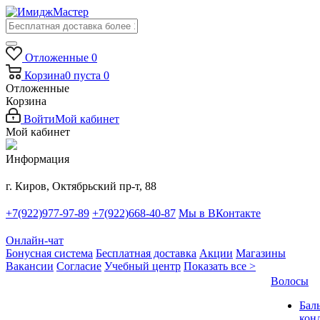
Отложенные
0
Корзина
0
пуста
0
Отложенные
Корзина
Войти
Мой кабинет
Мой кабинет
Информация
г. Киров, Октябрьский пр-т, 88
+7(922)977-97-89
+7(922)668-40-87
Мы в ВКонтакте
Онлайн-чат
Бонусная система
Бесплатная доставка
Акции
Магазины
Вакансии
Согласие
Учебный центр
Показать все >
Волосы
Бал
кон