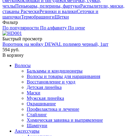
сметки
Коклюшки и бигуди
Косметички, сумки,
чехлы
Пеньюары, пелерины, фартуки
Распылители, миски,
стаканы
Расчески
Резинки и валики
Сеточки и
шапочки
Термобрашинги
Щетки
Фильтр
По популярности
По алфавиту
По цене
Быстрый просмотр
Воротник на мойку DEWAL полимер черный, 1шт
594
руб.
В корзину
Волосы
Бальзамы и кондиционеры
Волосы и товары для наращивания
Восстановление и уход
Детская линейка
Маски
Мужская линейка
Окрашивание
Профилактика и лечение
Стайлинг
Химическая завивка и выпрямление
Шампуни
Аксессуары