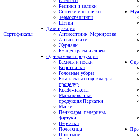
Расчески
Резинки и валики
Сеточки и шапочки
Муж
Термобрашинги
Щетки
Дезинфекция
Сертификаты
Антисептиик_Маркировка
Антисептики
Журналы
Концентраты и спреи
Одноразовая продукция
Бахилы и носки
Окр
Воротнички
Головные уборы
Комплекты и одежда для
процедур
Крафт-пакеты
Маркированная
продукция Перчатки
Маски
Пеньюары, пелерины,
фартуки
Перчатки
Полотенца
Про
Простыни