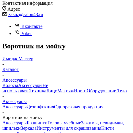
Контактная информация
Адрес
zakaz@salon43.ru
Вконтакте
Viber
Воротник на мойку
Имидж Мастер
-
Каталог
-
Аксессуары
Волосы
Аксессуары
Не
использовать
Техника
Лицо
Макияж
Ногти
Оборудование
Тело
-
Аксессуары
Аксессуары
Дезинфекция
Одноразовая продукция
-
Воротник на мойку
Аксессуары
Брашинги
Головы учебные
Зажимы, невидимки,
шпильки
Зеркала
Инструменты для окрашивания
Кисти