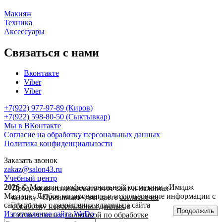
Макияж
Техника
Аксессуары
Связаться с нами
Вконтакте
Viber
Viber
+7(922) 977-97-89
(Киров)
+7(922) 598-80-50 (Сыктывкар)
Мы в ВКонтакте
Согласие на обработку персональных данных
Политика конфиденциальности
Заказать звонок
zakaz@salon43.ru
Учебный центр
2026 ©
Магазин профессиональной косметики «Имидж
Продолжая использовать этот сайт и нажимая
Мастер». Любое копирование и использование информации с
кнопку «Принимаю», вы даете
согласие на
сайта только с разрешения владельца сайта
обработку персональных данных
в
Продолжить
Изготовление сайта WeDo
соответствии с
политикой по обработке