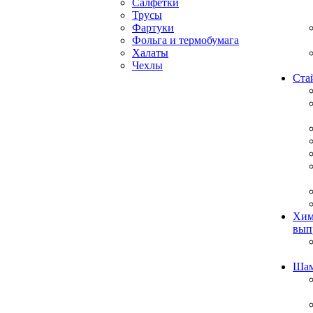
Салфетки
Трусы
Фартуки
Фольга и термобумага
Халаты
Чехлы
Ста
Хим
вып
Ша