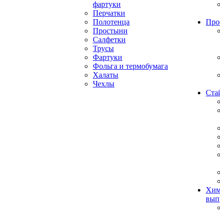
фартуки
Перчатки
Полотенца
Про
Простыни
Салфетки
Трусы
Фартуки
Фольга и термобумага
Халаты
Чехлы
Ста
Хим
вып