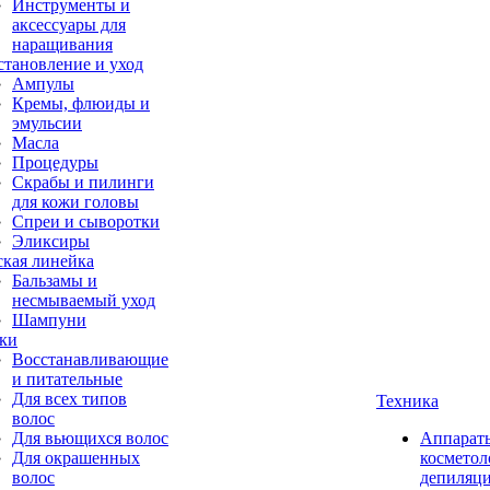
Инструменты и
аксессуары для
наращивания
становление и уход
Ампулы
Кремы, флюиды и
эмульсии
Масла
Процедуры
Скрабы и пилинги
для кожи головы
Спреи и сыворотки
Эликсиры
ская линейка
Бальзамы и
несмываемый уход
Шампуни
ки
Восстанавливающие
и питательные
Для всех типов
Техника
волос
Для вьющихся волос
Аппарат
Для окрашенных
косметол
волос
депиляц