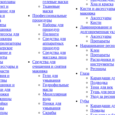
скоплавы
гелевые маски
Хна и краска
ент и
Тканевые
Кисти и аксессуары
ание для
маски
макияжа
а и
Профессиональные
Аксессуары
а
процедуры
Кисти
мпы
Наборы для
Ламинирование и
шинки
процедур
долговременная ук
лесосы для
Пилинги
Аксессуары
никюра
Средства для
Препараты
ерилизаторы
аппаратных
Наращивание ресн
херское
процедур
Клеи
ание и
Средства для
Препараты
енты
массажа лица
Расходники и
сы
Средства для
инструменты
ессуары и
очищения и снятия
Ресницы
части
макияжа
Глаза
вия и
Гели для
Карандаши дл
итвы
умывания
Подводка
шинки и
Гидрофильные
Тени для век
и для
масла
Тушь для рес
рижки
Мицеллярная
Уход за ресн
жницы
вода
Губы
ойки
Пенки для
Карандаши дл
ны
умывания
Помады
пцы
Скрабы
Бальзамы и б