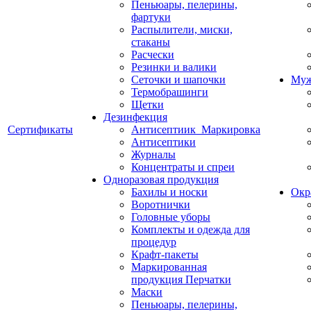
Пеньюары, пелерины,
фартуки
Распылители, миски,
стаканы
Расчески
Резинки и валики
Сеточки и шапочки
Муж
Термобрашинги
Щетки
Дезинфекция
Сертификаты
Антисептиик_Маркировка
Антисептики
Журналы
Концентраты и спреи
Одноразовая продукция
Бахилы и носки
Окр
Воротнички
Головные уборы
Комплекты и одежда для
процедур
Крафт-пакеты
Маркированная
продукция Перчатки
Маски
Пеньюары, пелерины,