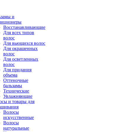
ьзамы и
диционеры
Восстанавливающие
Для всех типов
волос
Для вьющихся волос
Для окрашенных
волос
Для осветленных
волос
Для придания
объема
Оттеночные
бальзамы
Технические
Увлажняющие
осы и товары для
ащивания
Волосы
искусственные
Волосы
натуральные