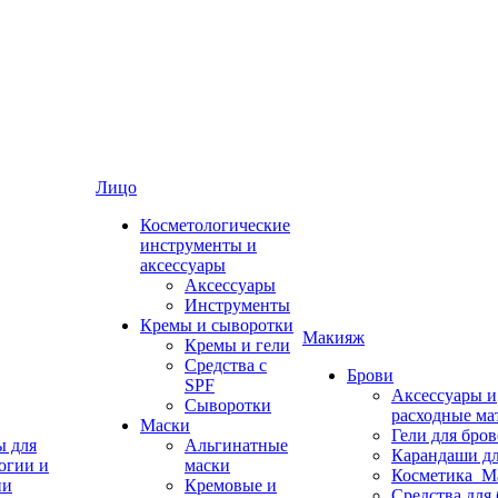
Лицо
Косметологические
инструменты и
аксессуары
Аксессуары
Инструменты
Кремы и сыворотки
Макияж
Кремы и гели
Средства с
Брови
SPF
Аксессуары и
Сыворотки
расходные ма
Маски
Гели для бро
ы для
Альгинатные
Карандаши дл
огии и
маски
Косметика_М
ии
Кремовые и
Средства для