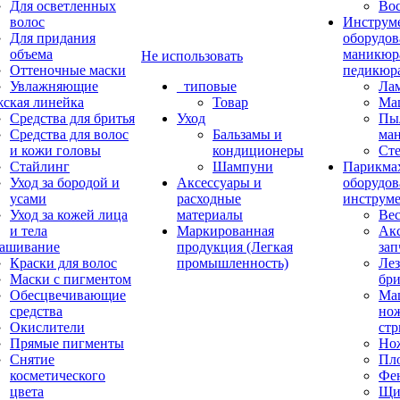
Для осветленных
Во
волос
Инструм
Для придания
оборудов
объема
маникюр
Не использовать
Оттеночные маски
педикюр
Увлажняющие
_типовые
Ла
ская линейка
Товар
Ма
Средства для бритья
Уход
Пы
Средства для волос
Бальзамы и
ма
и кожи головы
кондиционеры
Ст
Стайлинг
Шампуни
Парикма
Уход за бородой и
Аксессуары и
оборудов
усами
расходные
инструм
Уход за кожей лица
материалы
Ве
и тела
Маркированная
Акс
ашивание
продукция (Легкая
зап
Краски для волос
промышленность)
Лез
Маски с пигментом
бр
Обесцвечивающие
Ма
средства
нож
Окислители
ст
Прямые пигменты
Но
Снятие
Пл
косметического
Фе
цвета
Щи