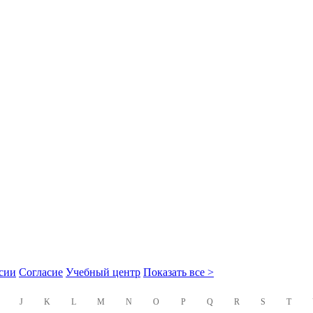
сии
Согласие
Учебный центр
Показать все >
J
K
L
M
N
O
P
Q
R
S
T