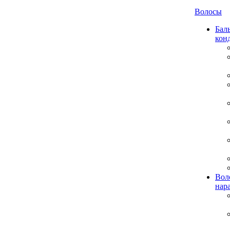
Волосы
Бал
кон
Вол
нар