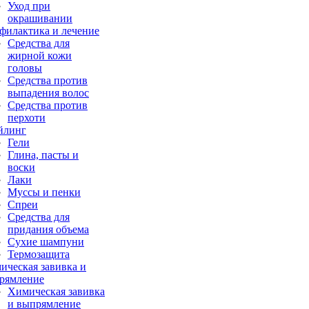
Уход при
окрашивании
филактика и лечение
Средства для
жирной кожи
головы
Средства против
выпадения волос
Средства против
перхоти
йлинг
Гели
Глина, пасты и
воски
Лаки
Муссы и пенки
Спреи
Средства для
придания объема
Сухие шампуни
Термозащита
ическая завивка и
рямление
Химическая завивка
и выпрямление