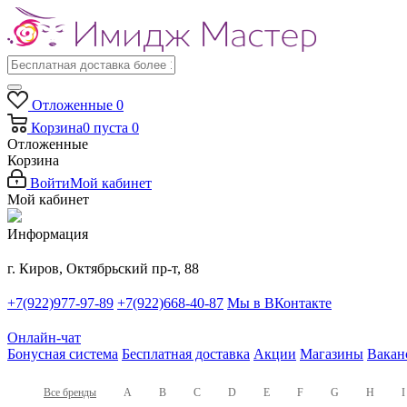
Отложенные
0
Корзина
0
пуста
0
Отложенные
Корзина
Войти
Мой кабинет
Мой кабинет
Информация
г. Киров, Октябрьский пр-т, 88
+7(922)977-97-89
+7(922)668-40-87
Мы в ВКонтакте
Онлайн-чат
Бонусная система
Бесплатная доставка
Акции
Магазины
Вакан
Все бренды
A
B
C
D
E
F
G
H
I