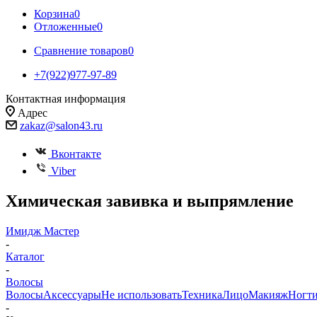
Корзина
0
Отложенные
0
Сравнение товаров
0
+7(922)977-97-89
Контактная информация
Адрес
zakaz@salon43.ru
Вконтакте
Viber
Химическая завивка и выпрямление
Имидж Мастер
-
Каталог
-
Волосы
Волосы
Аксессуары
Не использовать
Техника
Лицо
Макияж
Ногт
-