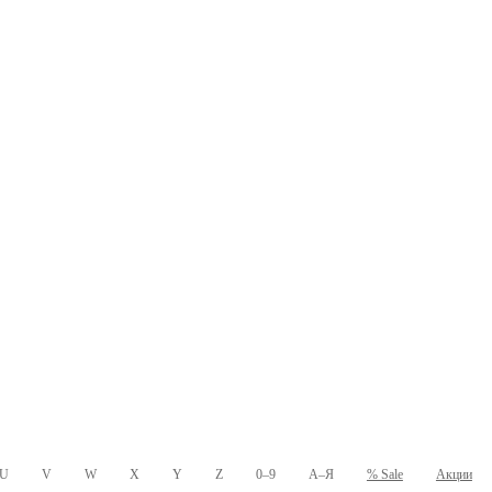
U
V
W
X
Y
Z
0–9
А–Я
% Sale
Акции