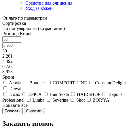
Средства для очищения
Уход за кожей
Фильтр по параметрам
Сортировка
По популярности (возрастание)
Розница Киров
30
2 261
4 492
6 722
8 953
Бренд
Aravia
Bouticle
COMFORT LINE
Constant Delight
Dewal
Dizao
EPICA
Hair Sekta
HAIRSHOP
Kapous
Professional
Limba
Severina
Shot
ZOR'YA
Показать все
Сбросить
Заказать звонок