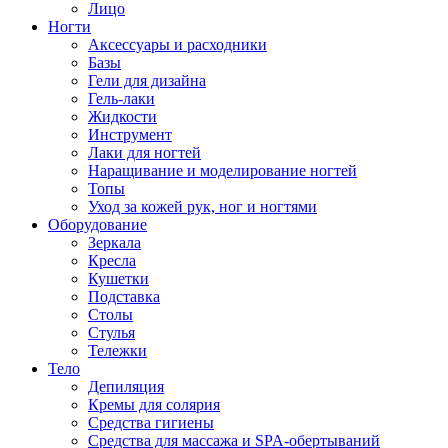
Лицо
Ногти
Аксессуары и расходники
Базы
Гели для дизайна
Гель-лаки
Жидкости
Инструмент
Лаки для ногтей
Наращивание и моделирование ногтей
Топы
Уход за кожей рук, ног и ногтями
Оборудование
Зеркала
Кресла
Кушетки
Подставка
Столы
Стулья
Тележки
Тело
Депиляция
Кремы для солярия
Средства гигиены
Средства для массажа и SPA-обертываний