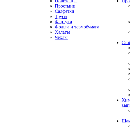
Полотенца
Про
Простыни
Салфетки
Трусы
Фартуки
Фольга и термобумага
Халаты
Чехлы
Ста
Хим
вып
Ша