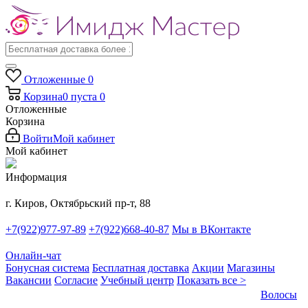
Отложенные
0
Корзина
0
пуста
0
Отложенные
Корзина
Войти
Мой кабинет
Мой кабинет
Информация
г. Киров, Октябрьский пр-т, 88
+7(922)977-97-89
+7(922)668-40-87
Мы в ВКонтакте
Онлайн-чат
Бонусная система
Бесплатная доставка
Акции
Магазины
Вакансии
Согласие
Учебный центр
Показать все >
Волосы