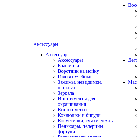
Вос
Аксессуары
Аксессуары
Аксессуары
Дет
Брашинги
Воротник на мойку
Головы учебные
Зажимы, невидимки,
Мас
шпильки
Зеркала
Инструменты для
окрашивания
Кисти сметки
Коклюшки и бигуди
Косметички, сумки, чехлы
Пеньюары, пелерины,
фартуки