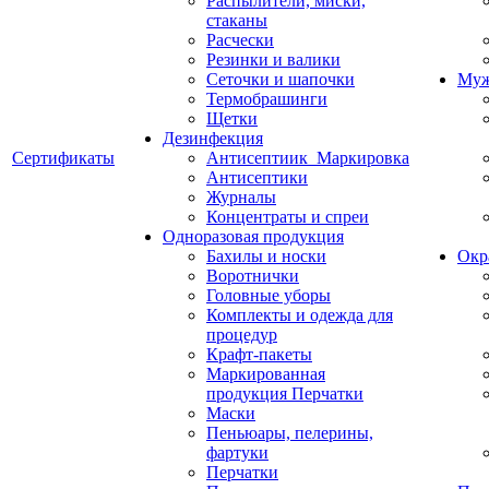
Распылители, миски,
стаканы
Расчески
Резинки и валики
Сеточки и шапочки
Муж
Термобрашинги
Щетки
Дезинфекция
Сертификаты
Антисептиик_Маркировка
Антисептики
Журналы
Концентраты и спреи
Одноразовая продукция
Бахилы и носки
Окр
Воротнички
Головные уборы
Комплекты и одежда для
процедур
Крафт-пакеты
Маркированная
продукция Перчатки
Маски
Пеньюары, пелерины,
фартуки
Перчатки