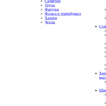
Салфетки
Трусы
Фартуки
Фольга и термобумага
Халаты
Чехлы
Ста
Хим
вып
Ша