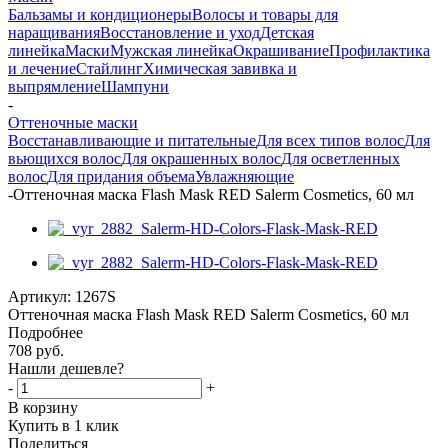
Бальзамы и кондиционеры
Волосы и товары для
наращивания
Восстановление и уход
Детская
линейка
Маски
Мужская линейка
Окрашивание
Профилактика
и лечение
Стайлинг
Химическая завивка и
выпрямление
Шампуни
-
Оттеночные маски
Восстанавливающие и питательные
Для всех типов волос
Для
вьющихся волос
Для окрашенных волос
Для осветленных
волос
Для придания объема
Увлажняющие
-
Оттеночная маска Flash Mask RED Salerm Cosmetics, 60 мл
Артикул:
1267S
Оттеночная маска Flash Mask RED Salerm Cosmetics, 60 мл
Подробнее
708
руб.
Нашли дешевле?
-
+
В корзину
Купить в 1 клик
Поделиться