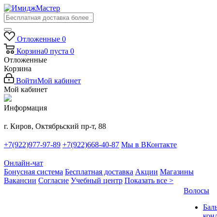
Отложенные
0
Корзина
0
пуста
0
Отложенные
Корзина
Войти
Мой кабинет
Мой кабинет
Информация
г. Киров, Октябрьский пр-т, 88
+7(922)977-97-89
+7(922)668-40-87
Мы в ВКонтакте
Онлайн-чат
Бонусная система
Бесплатная доставка
Акции
Магазины
Вакансии
Согласие
Учебный центр
Показать все >
Волосы
Бал
кон