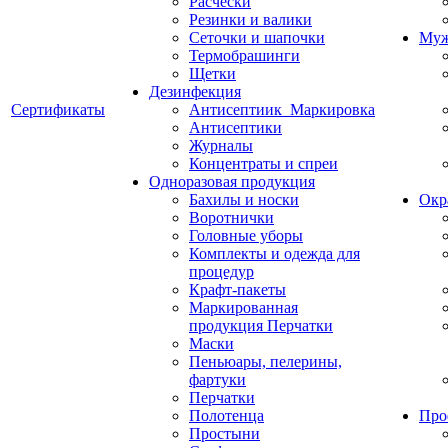
Расчески
Резинки и валики
Сеточки и шапочки
Муж
Термобрашинги
Щетки
Дезинфекция
Сертификаты
Антисептиик_Маркировка
Антисептики
Журналы
Концентраты и спреи
Одноразовая продукция
Бахилы и носки
Окр
Воротнички
Головные уборы
Комплекты и одежда для
процедур
Крафт-пакеты
Маркированная
продукция Перчатки
Маски
Пеньюары, пелерины,
фартуки
Перчатки
Полотенца
Про
Простыни