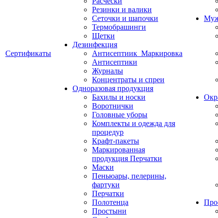
Расчески
Резинки и валики
Сеточки и шапочки
Муж
Термобрашинги
Щетки
Дезинфекция
Сертификаты
Антисептиик_Маркировка
Антисептики
Журналы
Концентраты и спреи
Одноразовая продукция
Бахилы и носки
Окр
Воротнички
Головные уборы
Комплекты и одежда для
процедур
Крафт-пакеты
Маркированная
продукция Перчатки
Маски
Пеньюары, пелерины,
фартуки
Перчатки
Полотенца
Про
Простыни