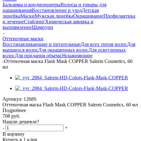
Бальзамы и кондиционеры
Волосы и товары для
наращивания
Восстановление и уход
Детская
линейка
Маски
Мужская линейка
Окрашивание
Профилактика
и лечение
Стайлинг
Химическая завивка и
выпрямление
Шампуни
-
Оттеночные маски
Восстанавливающие и питательные
Для всех типов волос
Для
вьющихся волос
Для окрашенных волос
Для осветленных
волос
Для придания объема
Увлажняющие
-
Оттеночная маска Flash Mask COPPER Salerm Cosmetics, 60
мл
Артикул:
1268S
Оттеночная маска Flash Mask COPPER Salerm Cosmetics, 60 мл
Подробнее
708
руб.
Нашли дешевле?
-
+
В корзину
Купить в 1 клик