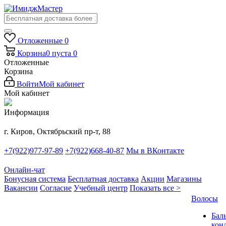
Отложенные
0
Корзина
0
пуста
0
Отложенные
Корзина
Войти
Мой кабинет
Мой кабинет
Информация
г. Киров, Октябрьский пр-т, 88
+7(922)977-97-89
+7(922)668-40-87
Мы в ВКонтакте
Онлайн-чат
Бонусная система
Бесплатная доставка
Акции
Магазины
Вакансии
Согласие
Учебный центр
Показать все >
Волосы
Бал
кон