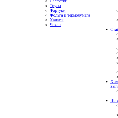
Салфетки
Трусы
Фартуки
Фольга и термобумага
Халаты
Чехлы
Ста
Хим
вып
Ша