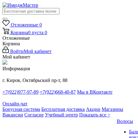
Отложенные
0
Корзина
0
пуста
0
Отложенные
Корзина
Войти
Мой кабинет
Мой кабинет
Информация
г. Киров, Октябрьский пр-т, 88
+7(922)977-97-89
+7(922)668-40-87
Мы в ВКонтакте
Онлайн-чат
Бонусная система
Бесплатная доставка
Акции
Магазины
Вакансии
Согласие
Учебный центр
Показать все >
Волосы
Бал
кон