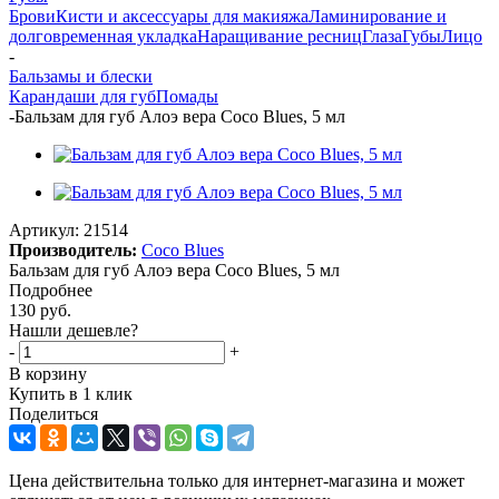
Брови
Кисти и аксессуары для макияжа
Ламинирование и
долговременная укладка
Наращивание ресниц
Глаза
Губы
Лицо
-
Бальзамы и блески
Карандаши для губ
Помады
-
Бальзам для губ Алоэ вера Coco Blues, 5 мл
Артикул:
21514
Производитель:
Coco Blues
Бальзам для губ Алоэ вера Coco Blues, 5 мл
Подробнее
130
руб.
Нашли дешевле?
-
+
В корзину
Купить в 1 клик
Поделиться
Цена действительна только для интернет-магазина и может