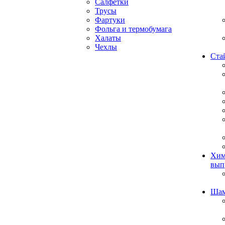
Салфетки
Трусы
Фартуки
Фольга и термобумага
Халаты
Чехлы
Ста
Хим
вып
Ша