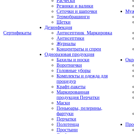
Расчески
Резинки и валики
Сеточки и шапочки
Муж
Термобрашинги
Щетки
Дезинфекция
Сертификаты
Антисептиик_Маркировка
Антисептики
Журналы
Концентраты и спреи
Одноразовая продукция
Бахилы и носки
Окр
Воротнички
Головные уборы
Комплекты и одежда для
процедур
Крафт-пакеты
Маркированная
продукция Перчатки
Маски
Пеньюары, пелерины,
фартуки
Перчатки
Полотенца
Про
Простыни