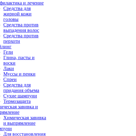
филактика и лечение
Средства для
жирной кожи
головы
Средства против
выпадения волос
Средства против
перхоти
йлинг
Гели
Глина, пасты и
воски
Лаки
Муссы и пенки
Спреи
Средства для
придания объема
Сухие шампуни
Термозащита
ическая завивка и
рямление
Химическая завивка
и выпрямление
мпуни
Для восстановления