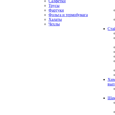
Салфетки
Трусы
Фартуки
Фольга и термобумага
Халаты
Чехлы
Ста
Хим
вып
Ша