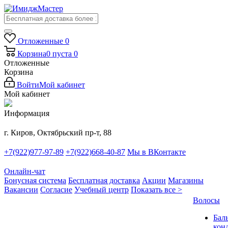
Отложенные
0
Корзина
0
пуста
0
Отложенные
Корзина
Войти
Мой кабинет
Мой кабинет
Информация
г. Киров, Октябрьский пр-т, 88
+7(922)977-97-89
+7(922)668-40-87
Мы в ВКонтакте
Онлайн-чат
Бонусная система
Бесплатная доставка
Акции
Магазины
Вакансии
Согласие
Учебный центр
Показать все >
Волосы
Бал
кон