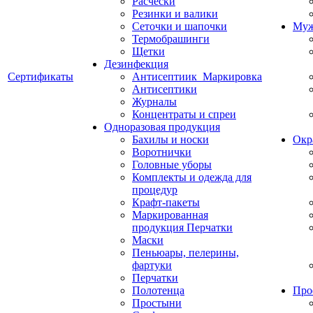
Расчески
Резинки и валики
Сеточки и шапочки
Муж
Термобрашинги
Щетки
Дезинфекция
Сертификаты
Антисептиик_Маркировка
Антисептики
Журналы
Концентраты и спреи
Одноразовая продукция
Бахилы и носки
Окр
Воротнички
Головные уборы
Комплекты и одежда для
процедур
Крафт-пакеты
Маркированная
продукция Перчатки
Маски
Пеньюары, пелерины,
фартуки
Перчатки
Полотенца
Про
Простыни