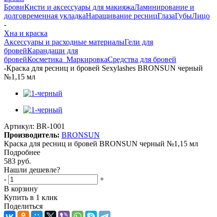
Брови
Кисти и аксессуары для макияжа
Ламинирование и
долговременная укладка
Наращивание ресниц
Глаза
Губы
Лицо
-
Хна и краска
Аксессуары и расходные материалы
Гели для
бровей
Карандаши для
бровей
Косметика_Маркировка
Средства для бровей
-
Краска для ресниц и бровей Sexylashes BRONSUN черный
№1,15 мл
Артикул:
BR-1001
Производитель:
BRONSUN
Краска для ресниц и бровей BRONSUN черный №1,15 мл
Подробнее
583
руб.
Нашли дешевле?
-
+
В корзину
Купить в 1 клик
Поделиться